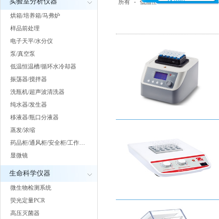
实验室分析仪器
所有
-
低温恒温槽
-
循环水冷却器
烘箱/培养箱/马弗炉
样品前处理
电子天平/水分仪
泵/真空泵
低温恒温槽/循环水冷却器
振荡器/搅拌器
洗瓶机/超声波清洗器
纯水器/发生器
移液器/瓶口分液器
蒸发/浓缩
药品柜/通风柜/安全柜/工作…
显微镜
生命科学仪器
微生物检测系统
荧光定量PCR
高压灭菌器