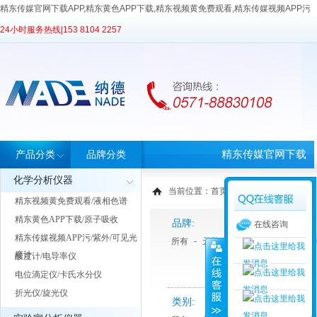
精东传媒官网下载APP,精东黄色APP下载,精东视频黄免费观看,精东传媒视频APP污
24小时服务热线|
153 8104 2257
精东传媒官网下载
产品分类
品牌分类
化学分析仪器
APP首页
当前位置：
首页
>
产品中心
> 产品分类
精东视频黄免费观看/液相色谱
精东黄色APP下载/原子吸收
品牌:
在线咨询
精东传媒视频APP污/紫外/可见光
所有
-
天美Techcomp
-
Unite 优纳
度计
酸度计/电导率仪
电位滴定仪/卡氏水分仪
折光仪/旋光仪
类别: