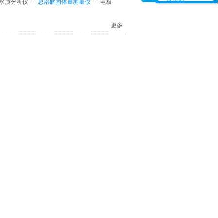
水质分析仪
-
总溶解固体量测量仪
-
电极
更多