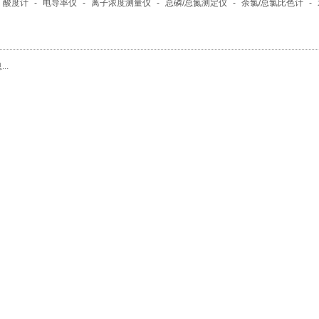
酸度计
-
电导率仪
-
离子浓度测量仪
-
总磷/总氮测定仪
-
余氯/总氯比色计
-
..