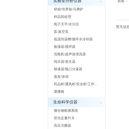
实验室分析仪器
所有
-
烘箱/培养箱/马弗炉
样品前处理
电子天平/水分仪
暂无信息.
泵/真空泵
低温恒温槽/循环水冷却器
振荡器/搅拌器
洗瓶机/超声波清洗器
纯水器/发生器
移液器/瓶口分液器
蒸发/浓缩
药品柜/通风柜/安全柜/工作…
显微镜
生命科学仪器
微生物检测系统
荧光定量PCR
高压灭菌器