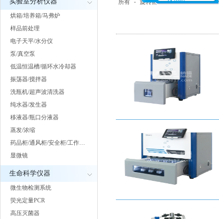
实验室分析仪器
所有
-
旋转蒸发仪
-
浓缩仪
-
氮吹
烘箱/培养箱/马弗炉
样品前处理
电子天平/水分仪
泵/真空泵
低温恒温槽/循环水冷却器
振荡器/搅拌器
洗瓶机/超声波清洗器
纯水器/发生器
移液器/瓶口分液器
蒸发/浓缩
药品柜/通风柜/安全柜/工作…
显微镜
生命科学仪器
微生物检测系统
荧光定量PCR
高压灭菌器