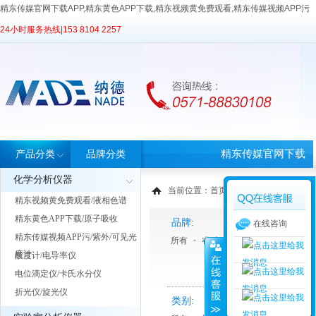
精东传媒官网下载APP,精东黄色APP下载,精东视频黄免费观看,精东传媒视频APP污
24小时服务热线|
153 8104 2257
精东传媒官网下载
产品分类
品牌分类
化学分析仪器
APP首页
当前位置：
首页
>
产品中心
>
产品分类
精东视频黄免费观看/液相色谱
精东黄色APP下载/原子吸收
品牌:
在线咨询
精东传媒视频APP污/紫外/可见光
所有
-
睿科
-
天美Techcomp
度计
酸度计/电导率仪
电位滴定仪/卡氏水分仪
折光仪/旋光仪
类别: