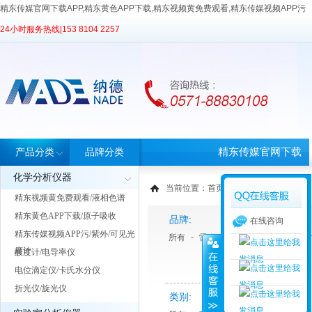
精东传媒官网下载APP,精东黄色APP下载,精东视频黄免费观看,精东传媒视频APP污
24小时服务热线|
153 8104 2257
精东传媒官网下载
产品分类
品牌分类
化学分析仪器
APP首页
当前位置：
首页
>
产品中心
> 产品分类
精东视频黄免费观看/液相色谱
精东黄色APP下载/原子吸收
品牌:
在线咨询
精东传媒视频APP污/紫外/可见光
所有
-
雷磁
-
ATAGO 爱拓
-
The
度计
酸度计/电导率仪
电位滴定仪/卡氏水分仪
折光仪/旋光仪
类别: