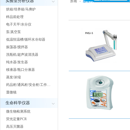
实验室分析仪器
所有
-
酸度计
-
电导率仪
-
离子浓
烘箱/培养箱/马弗炉
样品前处理
电子天平/水分仪
泵/真空泵
低温恒温槽/循环水冷却器
振荡器/搅拌器
洗瓶机/超声波清洗器
纯水器/发生器
移液器/瓶口分液器
蒸发/浓缩
药品柜/通风柜/安全柜/工作…
显微镜
生命科学仪器
微生物检测系统
荧光定量PCR
高压灭菌器