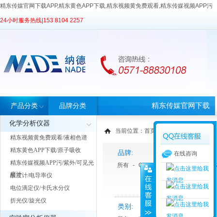
精东传媒官网下载APP,精东黄色APP下载,精东视频黄免费观看,精东传媒视频APP污
24小时服务热线|
153 8104 2257
精东传媒官网下载
产品分类
品牌分类
化学分析仪器
APP首页
当前位置：
首页
>
产品中心
> 产品分类
精东视频黄免费观看/液相色谱
精东黄色APP下载/原子吸收
品牌:
在线咨询
精东传媒视频APP污/紫外/可见光
所有
-
Ohaus 奥豪斯
-
Eppendorf
度计
酸度计/电导率仪
电位滴定仪/卡氏水分仪
折光仪/旋光仪
类别: