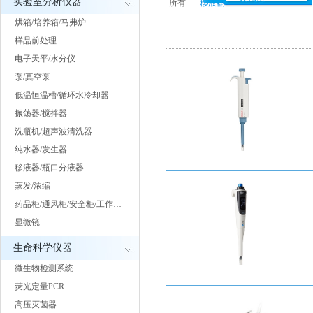
实验室分析仪器
所有
-
移液器
-
分液器
-
助吸器
烘箱/培养箱/马弗炉
样品前处理
电子天平/水分仪
泵/真空泵
低温恒温槽/循环水冷却器
振荡器/搅拌器
洗瓶机/超声波清洗器
纯水器/发生器
移液器/瓶口分液器
蒸发/浓缩
药品柜/通风柜/安全柜/工作…
显微镜
生命科学仪器
微生物检测系统
荧光定量PCR
高压灭菌器