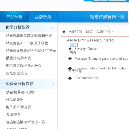
精东传媒官网下载
产品分类
品牌分类
化学分析仪器
APP首页
当前位置：
首页
>
品牌中心
>
精东视频黄免费观看/液相色谱
A PHP Error was encountered
精东黄色APP下载/原子吸收
类别:
Severity: Notice
精东传媒视频APP污/紫外/可见光
所有
度计
酸度计/电导率仪
Message: Trying to get property of non-
电位滴定仪/卡氏水分仪
Filename: htdocs/products_list_b.php
暂无信息...
折光仪/旋光仪
Line Number: 35
实验室分析仪器
烘箱/培养箱/马弗炉
样品前处理
电子天平/水分仪
泵/真空泵
低温恒温槽/循环水冷却器