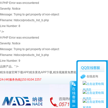
A PHP Error was encountered
Severity: Notice
Message: Trying to get property of non-object
Filename: htdocs/products_list_b.php
Line Number: 8
" />
A PHP Error was encountered
Severity: Notice
Message: Trying to get property of non-object
Filename: htdocs/products_list_b.php
Line Number: 9
品牌产品。" />
精东传媒官网下载APP,精东黄色APP下载,精东视频黄免费观看,精东传媒视频APP污
在线咨询
24小时服务热线|
153 8104 2257