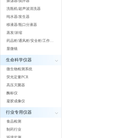
振荡器/搅拌器
洗瓶机/超声波清洗器
纯水器/发生器
移液器/瓶口分液器
蒸发/浓缩
药品柜/通风柜/安全柜/工作…
显微镜
生命科学仪器
微生物检测系统
荧光定量PCR
高压灭菌器
酶标仪
凝胶成像仪
行业专用仪器
食品检测
制药行业
环境监测