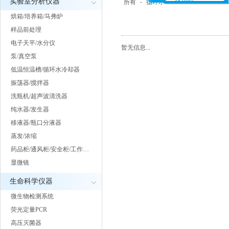
实验室分析仪器
所有
-
循环水真空泵
-
隔膜泵
-
蠕
烘箱/培养箱/马弗炉
样品前处理
电子天平/水分仪
暂无信息...
泵/真空泵
低温恒温槽/循环水冷却器
振荡器/搅拌器
洗瓶机/超声波清洗器
纯水器/发生器
移液器/瓶口分液器
蒸发/浓缩
药品柜/通风柜/安全柜/工作…
显微镜
生命科学仪器
微生物检测系统
荧光定量PCR
高压灭菌器