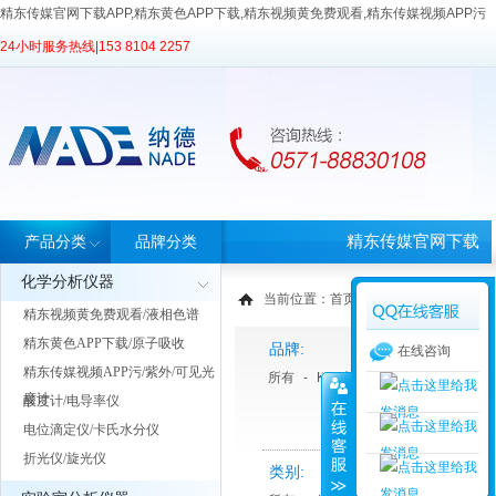
精东传媒官网下载APP,精东黄色APP下载,精东视频黄免费观看,精东传媒视频APP污
24小时服务热线|
153 8104 2257
精东传媒官网下载
产品分类
品牌分类
化学分析仪器
APP首页
当前位置：
首页
>
产品中心
> 产品分类
精东视频黄免费观看/液相色谱
精东黄色APP下载/原子吸收
品牌:
在线咨询
精东传媒视频APP污/紫外/可见光
所有
-
KNF凯恩孚
度计
酸度计/电导率仪
电位滴定仪/卡氏水分仪
折光仪/旋光仪
类别: