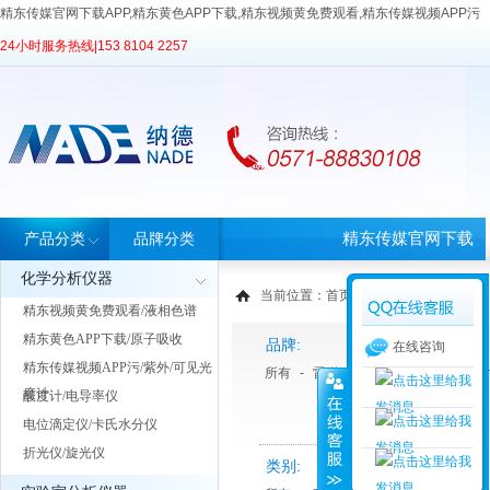
精东传媒官网下载APP,精东黄色APP下载,精东视频黄免费观看,精东传媒视频APP污
24小时服务热线|
153 8104 2257
精东传媒官网下载
产品分类
品牌分类
化学分析仪器
APP首页
当前位置：
首页
>
产品中心
> 产品分类
精东视频黄免费观看/液相色谱
精东黄色APP下载/原子吸收
品牌:
在线咨询
精东传媒视频APP污/紫外/可见光
所有
-
雷磁
-
ATAGO 爱拓
-
The
度计
酸度计/电导率仪
电位滴定仪/卡氏水分仪
折光仪/旋光仪
类别: