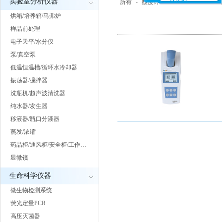
实验室分析仪器
所有
-
酸度计
-
电导率仪
-
离子浓
烘箱/培养箱/马弗炉
样品前处理
电子天平/水分仪
泵/真空泵
低温恒温槽/循环水冷却器
振荡器/搅拌器
洗瓶机/超声波清洗器
纯水器/发生器
移液器/瓶口分液器
蒸发/浓缩
药品柜/通风柜/安全柜/工作…
显微镜
生命科学仪器
微生物检测系统
荧光定量PCR
高压灭菌器