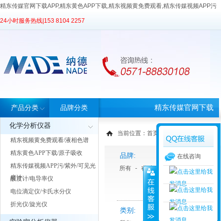
精东传媒官网下载APP,精东黄色APP下载,精东视频黄免费观看,精东传媒视频APP污
24小时服务热线|
153 8104 2257
精东传媒官网下载
产品分类
品牌分类
化学分析仪器
APP首页
当前位置：
首页
>
产品中心
> 产品分类
精东视频黄免费观看/液相色谱
精东黄色APP下载/原子吸收
品牌:
在线咨询
精东传媒视频APP污/紫外/可见光
所有
-
睿科
度计
酸度计/电导率仪
电位滴定仪/卡氏水分仪
折光仪/旋光仪
类别: