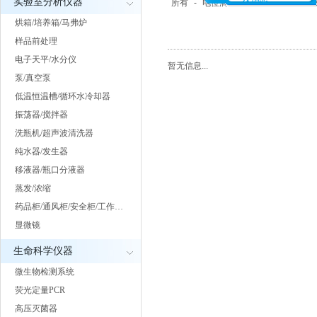
实验室分析仪器
所有
-
电位滴定仪
-
卡氏水分测定
烘箱/培养箱/马弗炉
样品前处理
电子天平/水分仪
暂无信息...
泵/真空泵
低温恒温槽/循环水冷却器
振荡器/搅拌器
洗瓶机/超声波清洗器
纯水器/发生器
移液器/瓶口分液器
蒸发/浓缩
药品柜/通风柜/安全柜/工作…
显微镜
生命科学仪器
微生物检测系统
荧光定量PCR
高压灭菌器