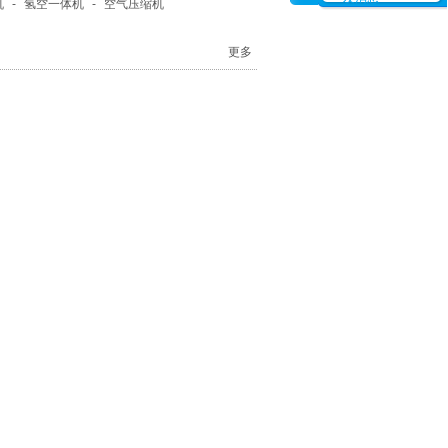
机
-
氢空一体机
-
空气压缩机
更多