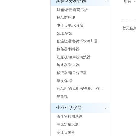
实验室分析仪器
所有
-
烘箱/培养箱/马弗炉
样品前处理
电子天平/水分仪
暂无信息.
泵/真空泵
低温恒温槽/循环水冷却器
振荡器/搅拌器
洗瓶机/超声波清洗器
纯水器/发生器
移液器/瓶口分液器
蒸发/浓缩
药品柜/通风柜/安全柜/工作…
显微镜
生命科学仪器
微生物检测系统
荧光定量PCR
高压灭菌器