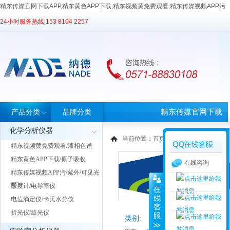
精东传媒官网下载APP,精东黄色APP下载,精东视频黄免费观看,精东传媒视频APP污
24小时服务热线|
153 8104 2257
精东传媒官网下载
产品分类
品牌分类
化学分析仪器
APP首页
当前位置：
首页
>
品牌中心
> 科进
精东视频黄免费观看/液相色谱
精东黄色APP下载/原子吸收
在线咨询
精东传媒视频APP污/紫外/可见光
度计
酸度计/电导率仪
电位滴定仪/卡氏水分仪
折光仪/旋光仪
类别: