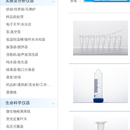
实验室分析仪器
所有
-
实验室分析仪器
烘箱/培养箱/马弗炉
样品前处理
电子天平/水分仪
泵/真空泵
低温恒温槽/循环水冷却器
振荡器/搅拌器
洗瓶机/超声波清洗器
纯水器/发生器
移液器/瓶口分液器
蒸发/浓缩
药品柜/通风柜/安全柜/工作…
显微镜
生命科学仪器
微生物检测系统
荧光定量PCR
高压灭菌器